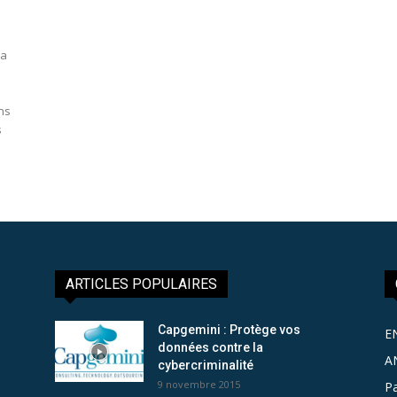
la
ons
s
ARTICLES POPULAIRES
Capgemini : Protège vos
E
données contre la
A
cybercriminalité
9 novembre 2015
Pa