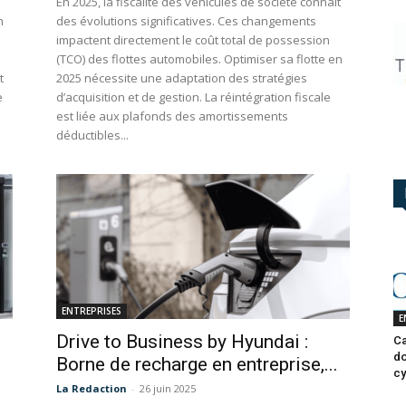
En 2025, la fiscalité des véhicules de société connaît
n
des évolutions significatives. Ces changements
impactent directement le coût total de possession
(TCO) des flottes automobiles. Optimiser sa flotte en
t
2025 nécessite une adaptation des stratégies
e
d’acquisition et de gestion. La réintégration fiscale
est liée aux plafonds des amortissements
déductibles...
ENTREPRISES
E
Drive to Business by Hyundai :
Ca
do
Borne de recharge en entreprise,...
cy
La Redaction
-
26 juin 2025