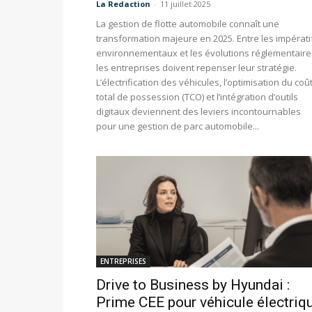
La Redaction
-
11 juillet 2025
La gestion de flotte automobile connaît une
transformation majeure en 2025. Entre les impérati
environnementaux et les évolutions réglementaire
les entreprises doivent repenser leur stratégie.
L’électrification des véhicules, l’optimisation du coû
total de possession (TCO) et l’intégration d’outils
digitaux deviennent des leviers incontournables
pour une gestion de parc automobile...
ENTREPRISES
Drive to Business by Hyundai :
Prime CEE pour véhicule électriq