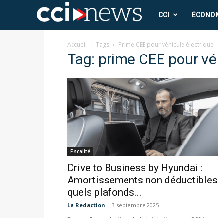
CCI
CCI
ÉCONO
News
Accueil
Tags
Prime CEE pour véhicule électrique
Tag: prime CEE pour vé
Fiscalité
Drive to Business by Hyundai :
Amortissements non déductibles
quels plafonds...
La Redaction
-
3 septembre 2025