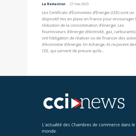
La Redaction
-
27 mai 2025
Les Certificats d’Économies d’Énergie (CEE) sont un
dispositif mis en place en France pour encourager 
réduction de la consommation d’énergie. Les
fournisseurs d’énergie (électricité, gaz, carburants)
ont l’obligation de réaliser ou de financer des acti
d’économie d’énergie. En échange, ils reçoivent de
CEE, qui servent de preuve qu’ils...
L'actualité des Chambres de commerce dans le
monde.