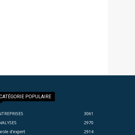
CATÉGORIE POPULAIRE
NTREPRISES
3061
NALYSES
2970
role d'expert
2914