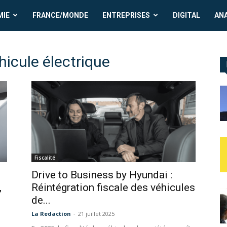
MIE
FRANCE/MONDE
ENTREPRISES
DIGITAL
AN
hicule électrique
Fiscalité
Drive to Business by Hyundai :
,
Réintégration fiscale des véhicules
de...
La Redaction
-
21 juillet 2025