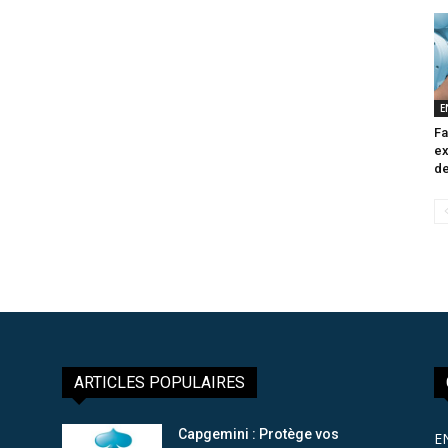
E
Fa
ex
de
ARTICLES POPULAIRES
Capgemini : Protège vos
E