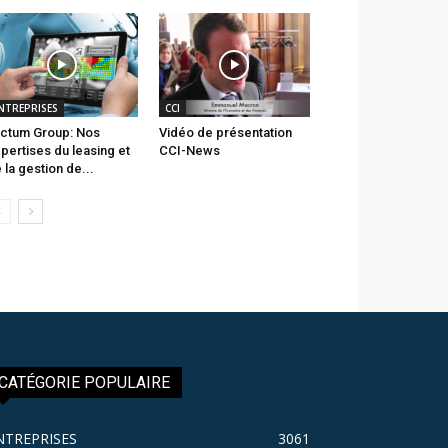
NTREPRISES
CCI
ctum Group: Nos
Vidéo de présentation
pertises du leasing et
CCI-News
 la gestion de...
CATÉGORIE POPULAIRE
NTREPRISES
3061