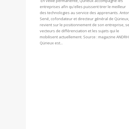
En veille permanente, Qürieux accompagne les
entreprises afin qu'elles puissent tirer le meilleur
des technologies au service des apprenants. Anto
Sené, cofondateur et directeur général de Qürieux
revient sur le positionnement de son entreprise, s
vecteurs de différenciation et les sujets qui le
mobilisent actuellement. Source : magazine ANDRH
Qürieux est...