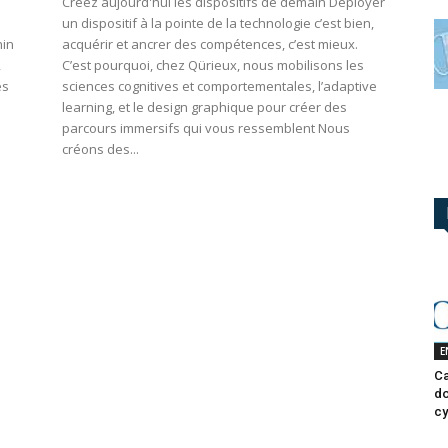
Créez aujourd'hui les dispositifs de demain Déployer
un dispositif à la pointe de la technologie c’est bien,
nin
acquérir et ancrer des compétences, c’est mieux.
,
C’est pourquoi, chez Qürieux, nous mobilisons les
es
sciences cognitives et comportementales, l’adaptive
learning, et le design graphique pour créer des
parcours immersifs qui vous ressemblent Nous
créons des...
E
Ca
do
cy