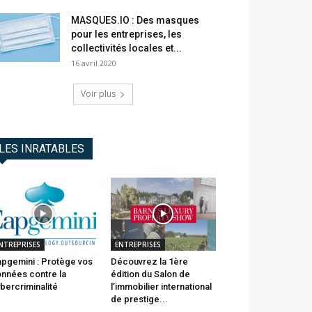
MASQUES.IO : Des masques
pour les entreprises, les
collectivités locales et...
16 avril 2020
Voir plus
LES INRATABLES
NTREPRISES
ENTREPRISES
pgemini : Protège vos
Découvrez la 1ère
nnées contre la
édition du Salon de
bercriminalité
l’immobilier international
de prestige...