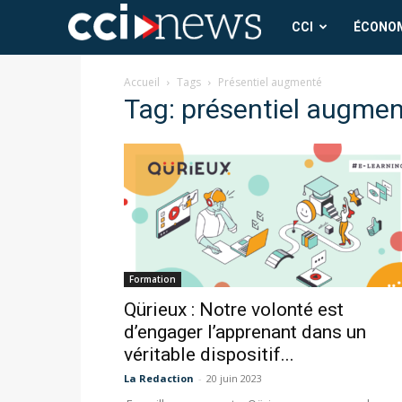
CCI
CCI
ÉCONO
News
Accueil
Tags
Présentiel augmenté
Tag: présentiel augme
Formation
Qürieux : Notre volonté est
d’engager l’apprenant dans un
véritable dispositif...
La Redaction
-
20 juin 2023