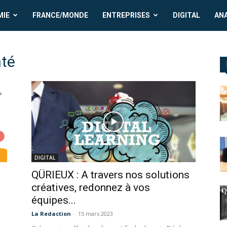
MIE
FRANCE/MONDE
ENTREPRISES
DIGITAL
AN
nté
DIGITAL
QÜRIEUX : A travers nos solutions
créatives, redonnez à vos
équipes...
La Redaction
-
15 mars 2023