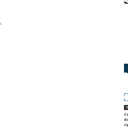
s
E
Ca
do
cy