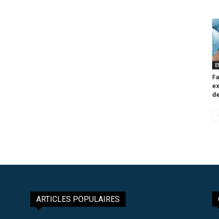
E
Fa
ex
de
ARTICLES POPULAIRES