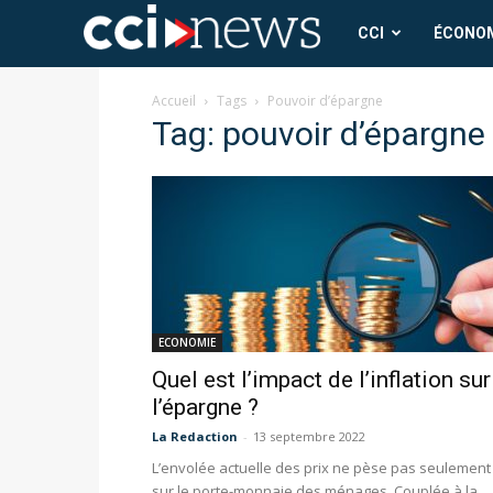
CCI
CCI
ÉCONO
News
Accueil
Tags
Pouvoir d’épargne
Tag: pouvoir d’épargne
ECONOMIE
Quel est l’impact de l’inflation sur
l’épargne ?
La Redaction
-
13 septembre 2022
L’envolée actuelle des prix ne pèse pas seulement
sur le porte-monnaie des ménages. Couplée à la