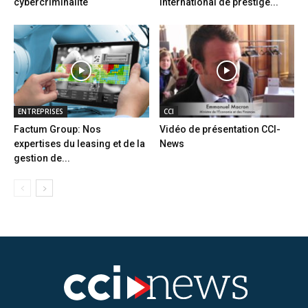
cybercriminalité
international de prestige...
ENTREPRISES
CCI
Factum Group: Nos
Vidéo de présentation CCI-
expertises du leasing et de la
News
gestion de...