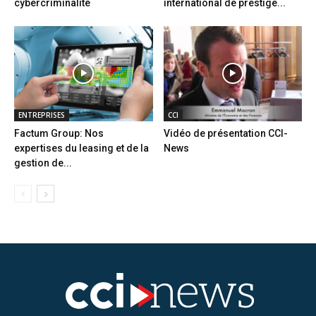
cybercriminalité
international de prestige...
ENTREPRISES
CCI
Factum Group: Nos
Vidéo de présentation CCI-
expertises du leasing et de la
News
gestion de...