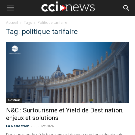
Accueil
Tags
Politique tarifaire
Tag: politique tarifaire
Gestion
N&C : Surtourisme et Yield de Destination,
enjeux et solutions
La Redaction
-
9 juillet 2024
Dans un monde où le tourisme est devenu une force dominante,