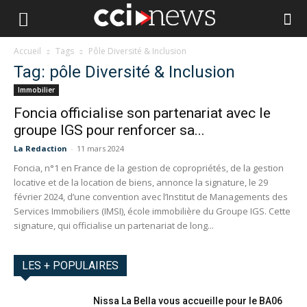
Accueil
Tags
Pôle Diversité & Inclusion
Tag: pôle Diversité & Inclusion
Immobilier
Foncia officialise son partenariat avec le
groupe IGS pour renforcer sa...
La Redaction
-
11 mars 2024
Foncia, n°1 en France de la gestion de copropriétés, de la gestion
locative et de la location de biens, annonce la signature, le 29
février 2024, d’une convention avec l’Institut de Managements des
Services Immobiliers (IMSI), école immobilière du Groupe IGS. Cette
signature, qui officialise un partenariat de long...
LES + POPULAIRES
Nissa La Bella vous accueille pour le BA06