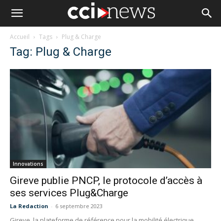
Accueil
Tags
Plug & Charge
Tag: Plug & Charge
Innovations
Gireve publie PNCP, le protocole d’accès à
ses services Plug&Charge
La Redaction
-
6 septembre 2023
Gireve, la plateforme de référence pour la mobilité électrique,