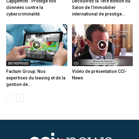
Capgemini : Protège vos
Découvrez la 1ère édition du
données contre la
Salon de l’immobilier
cybercriminalité
international de prestige...
ENTREPRISES
CCI
Factum Group: Nos
Vidéo de présentation CCI-
expertises du leasing et de la
News
gestion de...