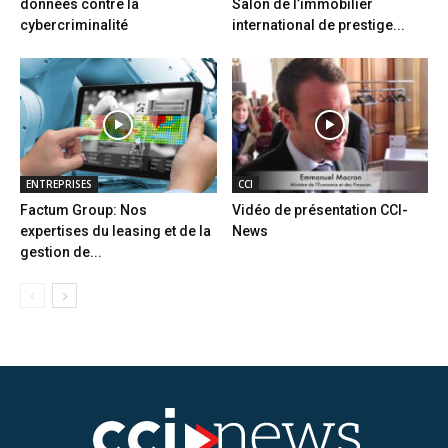
données contre la
Salon de l’immobilier
cybercriminalité
international de prestige...
ENTREPRISES
CCI
Factum Group: Nos
Vidéo de présentation CCI-
expertises du leasing et de la
News
gestion de...