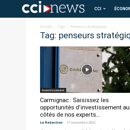
CCI
CCI
ÉCONO
News
Accueil
Tags
Penseurs stratégiques
Tag: penseurs stratégi
Investissement
Carmignac : Saisissez les
opportunités d’investissement au
côtés de nos experts...
La Redaction
-
17 novembre 2022