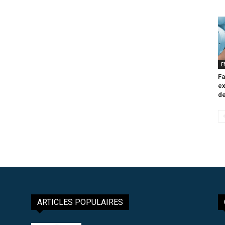
E
Fa
ex
de
ARTICLES POPULAIRES