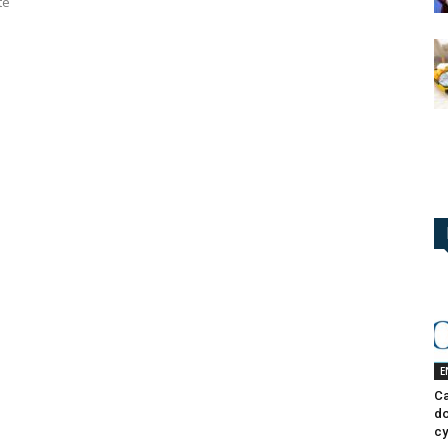
te
E
Ca
do
cy