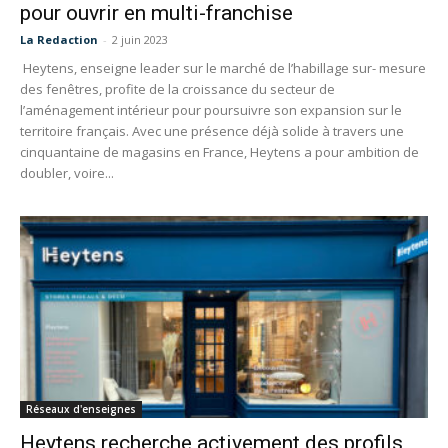
pour ouvrir en multi-franchise
La Redaction
-
2 juin 2023
Heytens, enseigne leader sur le marché de l’habillage sur- mesure
des fenêtres, profite de la croissance du secteur de
l’aménagement intérieur pour poursuivre son expansion sur le
territoire français. Avec une présence déjà solide à travers une
cinquantaine de magasins en France, Heytens a pour ambition de
doubler, voire...
Réseaux d'enseignes
Heytens recherche activement des profils