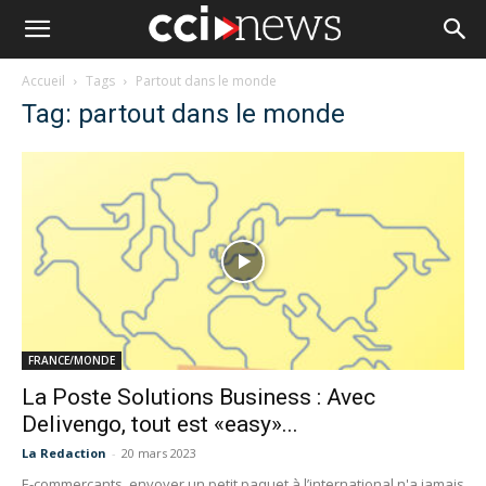
Accueil
Tags
Partout dans le monde
Tag: partout dans le monde
FRANCE/MONDE
La Poste Solutions Business : Avec
Delivengo, tout est «easy»...
La Redaction
-
20 mars 2023
E-commerçants, envoyer un petit paquet à l’international n'a jamais