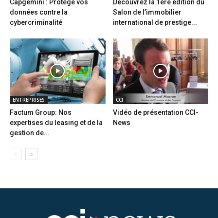
Capgemini : Protège vos
Découvrez la 1ère édition du
données contre la
Salon de l’immobilier
cybercriminalité
international de prestige...
ENTREPRISES
CCI
Factum Group: Nos
Vidéo de présentation CCI-
expertises du leasing et de la
News
gestion de...