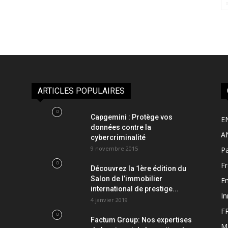
ARTICLES POPULAIRES
Capgemini : Protège vos
E
données contre la
A
cybercriminalité
9 novembre 2015
Pa
F
Découvrez la 1ère édition du
Salon de l’immobilier
Em
international de prestige...
In
4 janvier 2019
F
Factum Group: Nos expertises
M