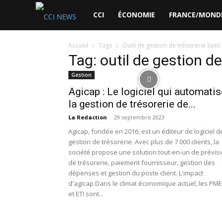
CCI
CCI
ÉCONOMIE
FRANCE/MOND
News
Accueil
Tags
Outil de gestion de trésorerie SaaS
Tag: outil de gestion d
Gestion
Agicap : Le logiciel qui automatis
la gestion de trésorerie de...
La Redaction
-
29 septembre 2023
Agicap, fondée en 2016, est un éditeur de logiciel d
gestion de trésorerie. Avec plus de 7 000 clients, la
société propose une solution tout-en-un de prévis
de trésorerie, paiement fournisseur, gestion des
dépenses et gestion du poste client. L'impact
d'agicap Dans le climat économique actuel, les PME
et ETI sont...