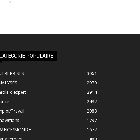
CATÉGORIE POPULAIRE
NTREPRISES
3061
NALYSES
2970
role d'expert
2914
rance
2437
ploi/Travail
2088
novations
1797
RANCE/MONDE
1677
anagement
1489