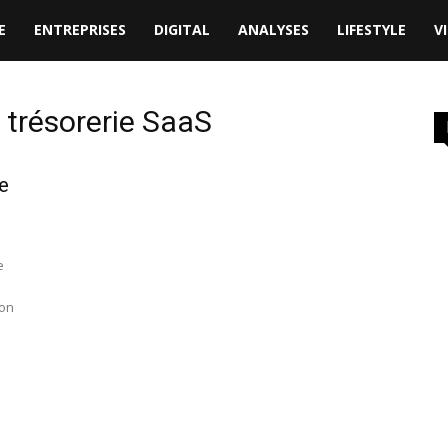
E
ENTREPRISES
DIGITAL
ANALYSES
LIFESTYLE
V
e trésorerie SaaS
e
e
ion