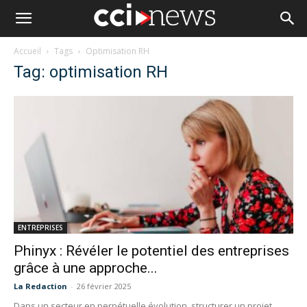
Accueil
Tags
Optimisation RH
Tag: optimisation RH
ENTREPRISES
Phinyx : Révéler le potentiel des entreprises
grâce à une approche...
La Redaction
-
26 février 2025
Dans un secteur en perpétuelle évolution, structurer un projet,