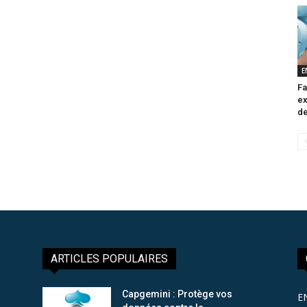
E
Fa
ex
de
ARTICLES POPULAIRES
Capgemini : Protège vos
E