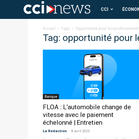
CCI
CCI
ÉCONO
News
Accueil
Tags
Opportunité pour les professionnels 
Tag: opportunité pour le
Banque
FLOA : L’automobile change de
vitesse avec le paiement
échelonné | Entretien
La Redaction
-
8 avril 2025