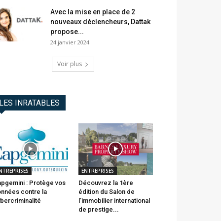
Avec la mise en place de 2
nouveaux déclencheurs, Dattak
propose...
24 janvier 2024
Voir plus
LES INRATABLES
NTREPRISES
ENTREPRISES
pgemini : Protège vos
Découvrez la 1ère
nnées contre la
édition du Salon de
bercriminalité
l’immobilier international
de prestige...