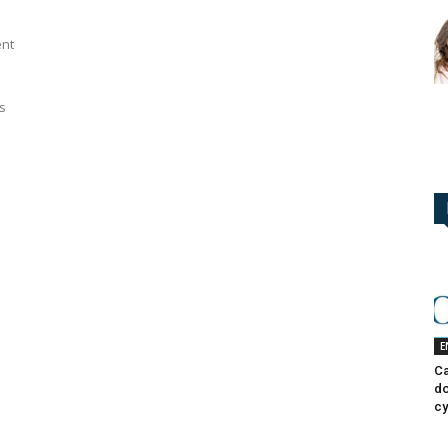
ent
s
E
Ca
do
cy