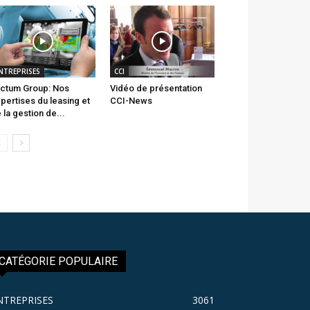
NTREPRISES
CCI
ctum Group: Nos
Vidéo de présentation
pertises du leasing et
CCI-News
 la gestion de...
CATÉGORIE POPULAIRE
NTREPRISES
3061