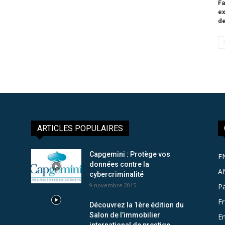
Fa
ex
de
ARTICLES POPULAIRES
Capgemini : Protège vos
E
données contre la
A
cybercriminalité
9 novembre 2015
Pa
F
Découvrez la 1ère édition du
Salon de l’immobilier
Em
international de prestige...