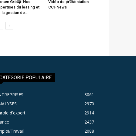
ctum Group: Nos
Vidéo de présentation
pertises du leasing et
CCI-News
 la gestion de...
CATÉGORIE POPULAIRE
NTREPRISES
3061
NALYSES
2970
role d'expert
2914
rance
2437
ploi/Travail
2088