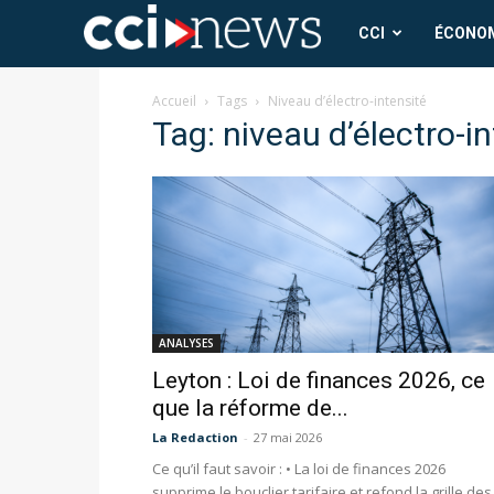
CCI
CCI
ÉCONO
News
Accueil
Tags
Niveau d’électro-intensité
Tag: niveau d’électro-i
ANALYSES
Leyton : Loi de finances 2026, ce
que la réforme de...
La Redaction
-
27 mai 2026
Ce qu’il faut savoir : • La loi de finances 2026
supprime le bouclier tarifaire et refond la grille des