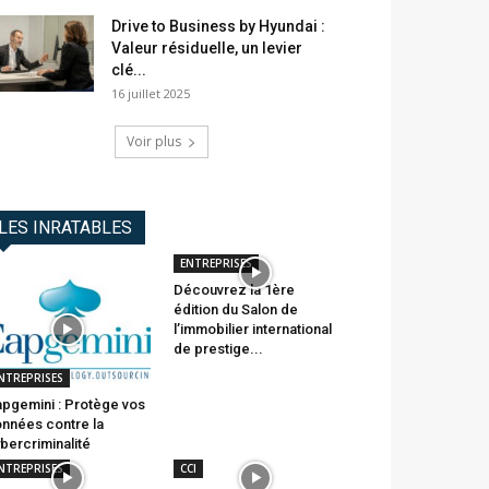
Drive to Business by Hyundai :
Valeur résiduelle, un levier
clé...
16 juillet 2025
Voir plus
LES INRATABLES
ENTREPRISES
Découvrez la 1ère
édition du Salon de
l’immobilier international
de prestige...
NTREPRISES
pgemini : Protège vos
nnées contre la
bercriminalité
NTREPRISES
CCI