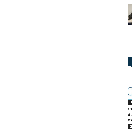
s
,
E
Ca
do
cy
E