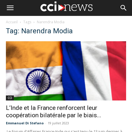
Accueil
Tags
Narendra Modia
Tag: Narendra Modia
CCI
L’Inde et la France renforcent leur
coopération bilatérale par le biais...
Emmanuel Di Stefano
-
19 juillet 2023
Le Forum d'Affaires France-Inde qui s'est tenu le 13 juin dernier à