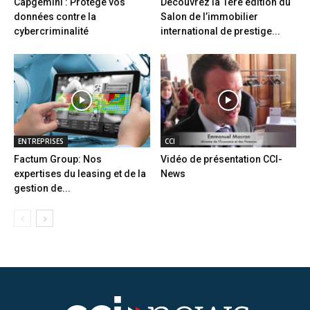
Capgemini : Protège vos
Découvrez la 1ère édition du
données contre la
Salon de l’immobilier
cybercriminalité
international de prestige...
ENTREPRISES
CCI
Factum Group: Nos
Vidéo de présentation CCI-
expertises du leasing et de la
News
gestion de...