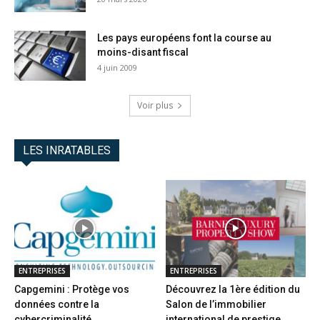
Les pays européens font la course au
moins-disant fiscal
4 juin 2009
Voir plus
LES INRATABLES
ENTREPRISES
ENTREPRISES
Capgemini : Protège vos
Découvrez la 1ère édition du
données contre la
Salon de l’immobilier
cybercriminalité
international de prestige...