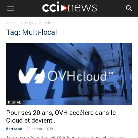
Accueil
Tags
Multi-local
Tag: Multi-local
DIGITAL
Pour ses 20 ans, OVH accélère dans le
Cloud et devient...
Bertrand
-
29 octobre 2019
Lors de son 7ème Summit, OVHcloud a réuni l’ensemble de son