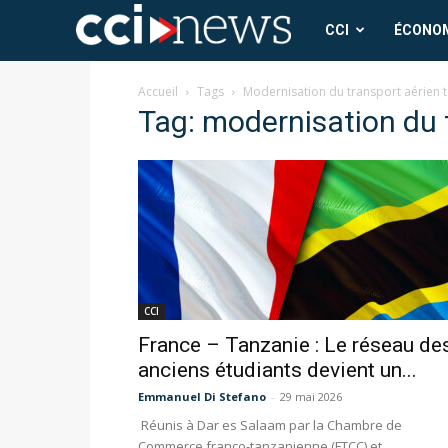
CCI
CCI
ÉCONO
News
Accueil
Tags
Modernisation du transport aérien 
Tag: modernisation du 
CCI
France – Tanzanie : Le réseau de
anciens étudiants devient un...
Emmanuel Di Stefano
-
29 mai 2026
Réunis à Dar es Salaam par la Chambre de
Commerce franco-tanzanienne (FTCC) et