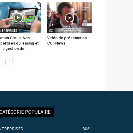
NTREPRISES
CCI
ctum Group: Nos
Vidéo de présentation
pertises du leasing et
CCI-News
 la gestion de...
CATÉGORIE POPULAIRE
NTREPRISES
3061