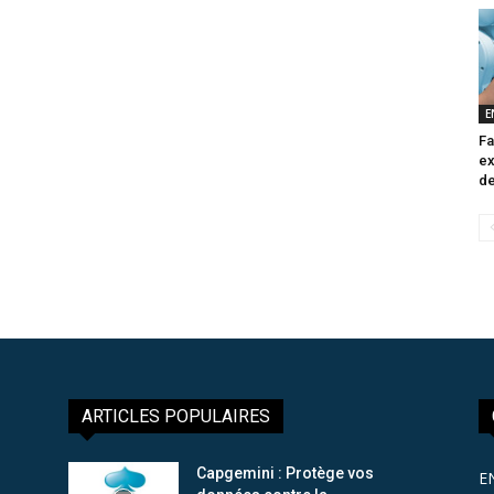
E
Fa
ex
de
ARTICLES POPULAIRES
Capgemini : Protège vos
E