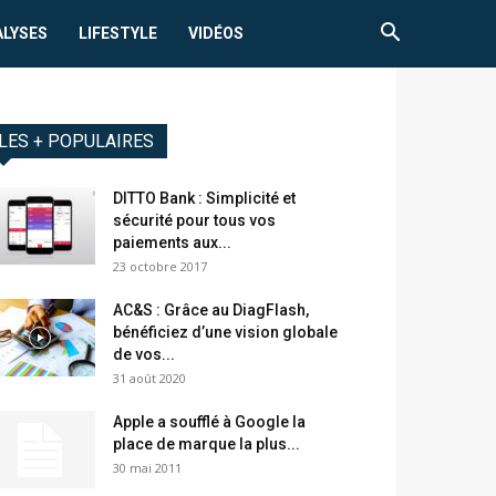
ALYSES
LIFESTYLE
VIDÉOS
LES + POPULAIRES
DITTO Bank : Simplicité et
sécurité pour tous vos
paiements aux...
23 octobre 2017
AC&S : Grâce au DiagFlash,
bénéficiez d’une vision globale
de vos...
31 août 2020
Apple a soufflé à Google la
place de marque la plus...
30 mai 2011