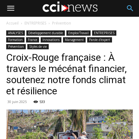
Accueil
ENTREPRISES
Prévention
ANALYSES
Développement durable
Emploi/Travail
ENTREPRISES
Formation
France
Innovations
Management
Parole d'expert
Prévention
Styles de vie
Croix-Rouge française : À
travers le mécénat financier,
soutenez notre fonds climat
et résilience
30 juin 2025
533