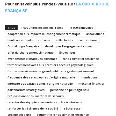
Pour en savoir plus, rendez-vous sur :
LA CROIX-ROUGE
FRANÇAISE
TAGS
1 000 unités locales en France
75 000 bénévoles
adaptation aux impacts du changement climatique
associations
bouleversements
citoyens
collectivités
contributions
Croix-Rouge française
développer l’engagement citoyen
effet du changement climatique
Entreprises
événements climatiques extrêmes
fonds climat et résilience
former les bénévoles aux premiers secours psychologiques
former massivement le grand public aux gestes qui sauvent
fréquence des catastrophes d’origine naturelle
inondations
intensité des catastrophes d’origine naturelle
mécénat financier
partenariats stratégiques
personne ne peut agir seul
Pré-positionner du matériel de secours
recruter des équipiers secouristes prêts à intervenir
renforcer la résilience de la société
sécheresse
société solidaire
soutenir le fonds climat et résilience