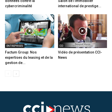
données contre la
Salon de l’immobilier
cybercriminalité
international de prestige...
ENTREPRISES
CCI
Factum Group: Nos
Vidéo de présentation CCI-
expertises du leasing et de la
News
gestion de...