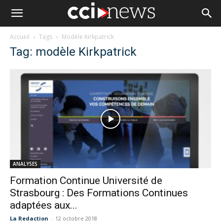
Accueil
Tags
Modèle Kirkpatrick
Tag: modèle Kirkpatrick
ANALYSES
Formation Continue Université de
Strasbourg : Des Formations Continues
adaptées aux...
La Redaction
-
12 octobre 2018