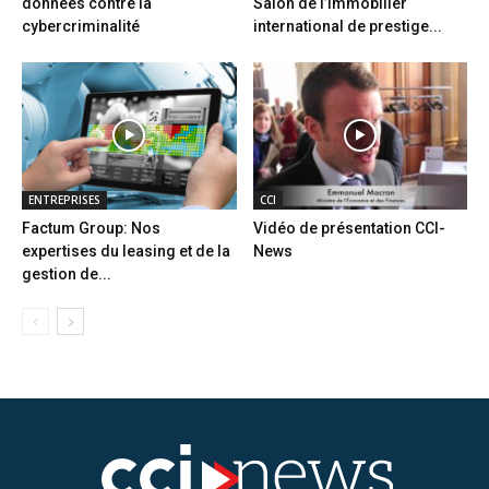
données contre la
Salon de l’immobilier
cybercriminalité
international de prestige...
ENTREPRISES
CCI
Factum Group: Nos
Vidéo de présentation CCI-
expertises du leasing et de la
News
gestion de...