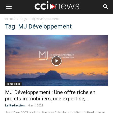
Accueil
Tags
MJ Développement
Tag: MJ Développement
Immobilier
MJ Développement : Une offre riche en
projets immobiliers, une expertise,...
La Redaction
-
4 avril 2022
Fondé en 2007 au Pays Basque à Anglet, par Michaël Ruel et Jean