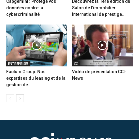
Capgemini : Protège vos
Découvrez la 1ère édition du
données contre la
Salon de l’immobilier
cybercriminalité
international de prestige...
ENTREPRISES
CCI
Factum Group: Nos
Vidéo de présentation CCI-
expertises du leasing et de la
News
gestion de...