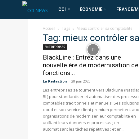
CCI
CCI
ÉCONOMIE
FRANCE/
News
Accueil
Tags
Mieux contrôler sa comptabilité
Tag: mieux contrôler s
ENTREPRISES
BlackLine : Entrez dans une
nouvelle ère de modernisation de
fonctions...
La Redaction
-
28 juin 2023
Les entreprises se tournent vers BlackLine (Nasdaq
BL) pour standardiser et automatiser des processu
comptables traditionnels et manuels. Ses solutions
cloud et son service client premium permettent aux
organisations de moderniser leur comptabilité en
unifiant leurs données et processus ; en
automatisant les tâches répétitives ; et en...