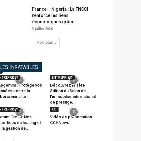
France – Nigeria : La FNCCI
renforce les liens
économiques grâce...
3 juillet 2026
Voir plus
LES INRATABLES
NTREPRISES
ENTREPRISES
pgemini : Protège vos
Découvrez la 1ère
nnées contre la
édition du Salon de
bercriminalité
l’immobilier international
de prestige...
NTREPRISES
CCI
ctum Group: Nos
Vidéo de présentation
pertises du leasing et
CCI-News
 la gestion de...