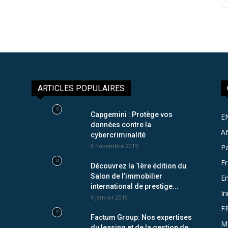
ARTICLES POPULAIRES
Capgemini : Protège vos
E
données contre la
A
cybercriminalité
9 novembre 2015
Pa
F
Découvrez la 1ère édition du
Salon de l’immobilier
Em
international de prestige...
In
4 janvier 2019
F
Factum Group: Nos expertises
M
du leasing et de la gestion de...