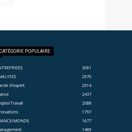
CATÉGORIE POPULAIRE
NTREPRISES
3061
NALYSES
2970
role d'expert
2914
rance
2437
ploi/Travail
2088
novations
1797
RANCE/MONDE
1677
anagement
1489