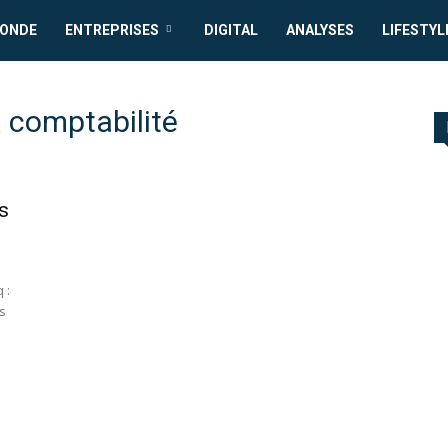
MONDE
ENTREPRISES
DIGITAL
ANALYSES
LIFESTYL
a comptabilité
s
 :
s