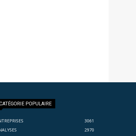
CATÉGORIE POPULAIRE
NTREPRISES
3061
NALYSES
2970