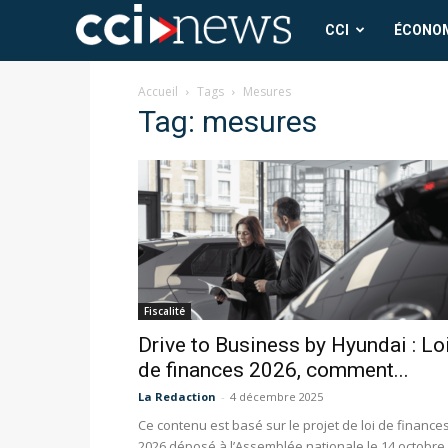
CCI
CCI
ÉCONO
News
Accueil
Tags
Mesures
Tag: mesures
Fiscalité
Drive to Business by Hyundai : Lo
de finances 2026, comment...
La Redaction
-
4 décembre 2025
Ce contenu est basé sur le projet de loi de finance
2026 déposé à l’Assemblée nationale le 14 octobre