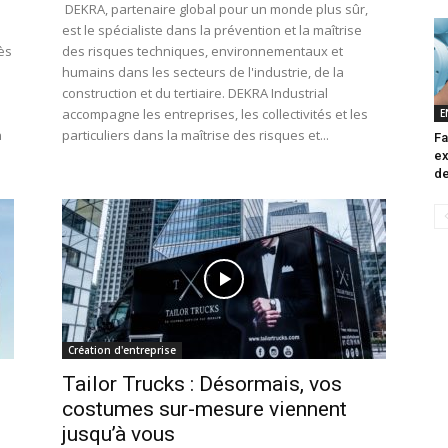
DEKRA, partenaire global pour un monde plus sûr,
est le spécialiste dans la prévention et la maîtrise
dès
des risques techniques, environnementaux et
humains dans les secteurs de l'industrie, de la
construction et du tertiaire. DEKRA Industrial
accompagne les entreprises, les collectivités et les
E
n
particuliers dans la maîtrise des risques et...
Fa
ex
de
Création d'entreprise
Tailor Trucks : Désormais, vos
costumes sur-mesure viennent
jusqu’à vous