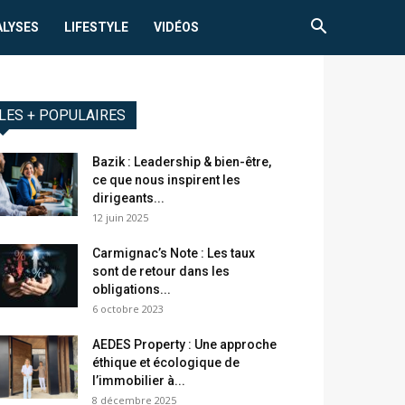
ALYSES
LIFESTYLE
VIDÉOS
LES + POPULAIRES
Bazik : Leadership & bien-être,
ce que nous inspirent les
dirigeants...
12 juin 2025
Carmignac’s Note : Les taux
sont de retour dans les
obligations...
6 octobre 2023
AEDES Property : Une approche
éthique et écologique de
l’immobilier à...
8 décembre 2025