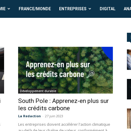
MIE
FRANCE/MONDE
ENTREPRISES
DIGITAL
AN
Développement durable
i
South Pole : Apprenez-en plus sur
les crédits carbone
La Redaction
-
27 juin 2023
s
Les entreprises doivent accélérer l'action climatique
au-delà de leur chaîne de valeur, conformément à