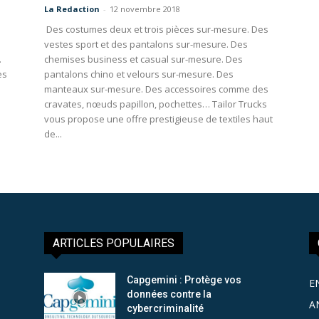
La Redaction
-
12 novembre 2018
Des costumes deux et trois pièces sur-mesure. Des
vestes sport et des pantalons sur-mesure. Des
.
chemises business et casual sur-mesure. Des
ès
pantalons chino et velours sur-mesure. Des
manteaux sur-mesure. Des accessoires comme des
cravates, nœuds papillon, pochettes… Tailor Trucks
vous propose une offre prestigieuse de textiles haut
de...
ARTICLES POPULAIRES
Capgemini : Protège vos
E
données contre la
A
cybercriminalité