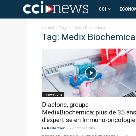
CCI
CCI
ÉCONO
News
Accueil
Tags
Medix Biochemica
Tag: Medix Biochemica
Innovations
Diaclone, groupe
MedixBiochemica: plus de 35 an
d’expertise en Immuno-oncologie
La Redaction
-
27 octobre 2022