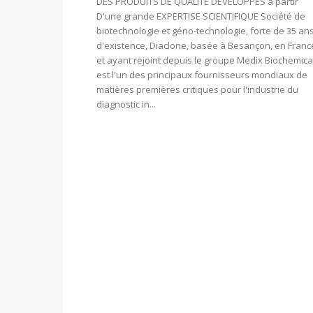
DES PRODUITS DE QUALITÉ DÉVELOPPÉS à partir
D'une grande EXPERTISE SCIENTIFIQUE Société de
biotechnologie et géno-technologie, forte de 35 an
d'existence, Diaclone, basée à Besançon, en Franc
et ayant rejoint depuis le groupe Medix Biochemica
est l'un des principaux fournisseurs mondiaux de
matières premières critiques pour l'industrie du
diagnostic in...