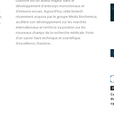
Diaclone est un acteur majeur dans le
développement d'anticorps monoclonaux et
s
d'immuno-essais. Aujourd'hui, cette biotech
e,
récemment acquise par le groupe Medix Biochemica,
,
accélère son développement sur les marchés
internationaux et renforce sa position sur les
nouveaux champs de la recherche médicale. Forte
d'un savoir-faire technique et scientifique
d'excellence, Diaclone...
E
Ca
do
cy