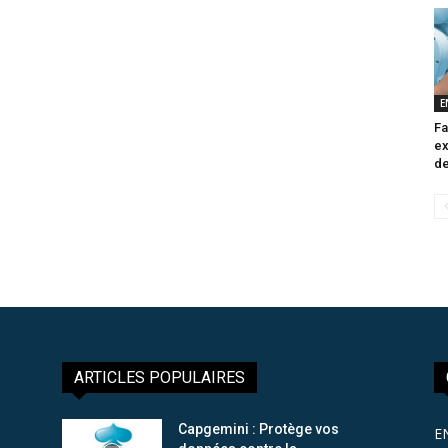
E
Fa
ex
de
ARTICLES POPULAIRES
Capgemini : Protège vos
E