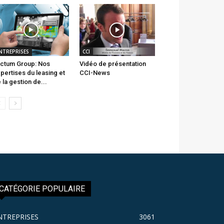
NTREPRISES
CCI
ctum Group: Nos
Vidéo de présentation
pertises du leasing et
CCI-News
 la gestion de...
CATÉGORIE POPULAIRE
NTREPRISES
3061