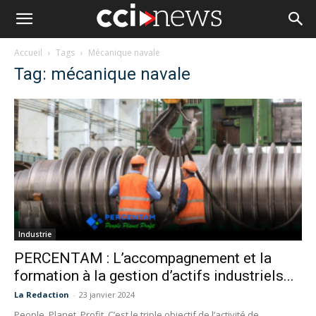
Accueil
Tags
Mécanique navale
Tag: mécanique navale
Industrie
PERCENTAM : L’accompagnement et la
formation à la gestion d’actifs industriels...
La Redaction
-
23 janvier 2024
People, Planet, Profit. C’est le triple objectif de l’activité de