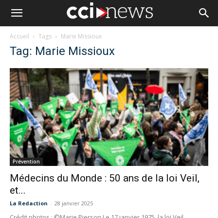
Accueil
Tags
Marie Missioux
Tag: Marie Missioux
Prévention
Médecins du Monde : 50 ans de la loi Veil,
et...
La Redaction
-
28 janvier 2025
Crédit photos : ©Marie Pierson Le 17 janvier 1975, la loi Veil