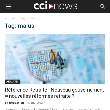
Accueil
Tags
Malus
Tag: malus
ANALYSES
Référence Retraite : Nouveau gouvernement
= nouvelles réformes retraite ?
La Redaction
-
17 mai 2022
Emmanuel Macron l’a annoncé lors de sa campagne et l’a précisé