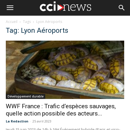
Accueil
Tags
Lyon Aéroports
Tag: Lyon Aéroports
Développement durable
WWF France : Trafic d’espèces sauvages,
quelle action possible des acteurs...
La Redaction
-
25 avril 2023
Jeudi 15 juin 2023 de 14h à 16H Événement hybride (Paris et visio-