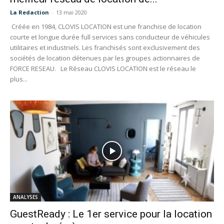
La Redaction
-
13 mai 2020
Créée en 1984, CLOVIS LOCATION est une franchise de location
courte et longue durée full services sans conducteur de véhicules
utilitaires et industriels. Les franchisés sont exclusivement des
sociétés de location détenues par les groupes actionnaires de
FORCE RESEAU. Le Réseau CLOVIS LOCATION est le réseau le
plus...
ANALYSES
GuestReady : Le 1er service pour la location