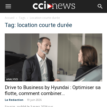
Accueil
Tags
Location courte durée
Tag: location courte durée
ANALYSES
Drive to Business by Hyundai : Optimiser sa
flotte, comment combiner...
La Redaction
-
19 juin 2026
Source : publié le 3 mars 2026 sur