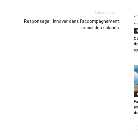
Article suivant
Responsage : Innover dans l’accompagnement
social des salariés
E
Ca
do
cy
E
Fa
ex
de