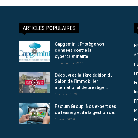
ARTICLES POPULAIRES
Capgemini : Protège vos
E
données contre la
A
cybercriminalité
9 novembre 2015
Pa
F
Découvrez la 1ère édition du
Salon de l’immobilier
Em
international de prestige...
In
4 janvier 2019
F
Factum Group: Nos expertises
M
du leasing et de la gestion de...
E
10 avril 2019