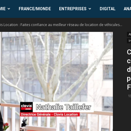
MIE
FRANCE/MONDE
ENTREPRISES
DIGITAL
AN
is Location : Faites confiance au meilleur réseau de location de véhicules...
A
I
C
c
d
p
F
1