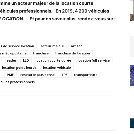
mme un acteur majeur de la location courte,
éhicules professionnels.
En 2019, 4 200 véhicules
 LOCATION
.
Et pour en savoir plus, rendez-vous sur :
ts de service location
acteur majeur
artisan
e métropolitaine
franchise
franchise de location
leader
LLD
location courte durée
location full service
location poids lourds
location véhicule
e
PME
réseau le plus dense
TPE
transporteurs
icules professionnels