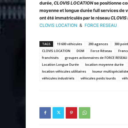
durée,
CLOVIS LOCATION
se positionne co
moyenne et longue durée full services de v
ont été immatriculés par le réseau
CLOVIS
CLOVIS LOCATION
&
FORCE RESEAU
TAGS
19 600 véhicules
200 agences
300 poin
CLOVIS LOCATION
DOM
Force Réseau
Franc
franchisés
groupes actionnaires de FORCE RESEAU
Location Longue Durée
location moyenne durée
location véhicules utilitaires
loueur multispécialist
véhicules industriels
véhicules poids lourds
véh