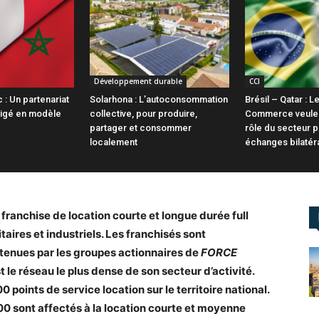
Développement durable
CCI
: Un partenariat
Solarhona : L’autoconsommation
Brésil – Qatar :
igé en modèle
collective, pour produire,
Commerce veulen
partager et consommer
rôle du secteur p
localement
échanges bilatér
franchise de location courte et longue durée full
taires et industriels. Les franchisés sont
tenues par les groupes actionnaires de
FORCE
t le réseau le plus dense de son secteur d’activité.
points de service location sur le territoire national.
0 sont affectés à la location courte et moyenne