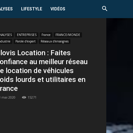
ALYSES
LIFESTYLE
VIDÉOS
NALYSES
ENTREPRISES
France
FRANCE/MONDE
ndustrie
Parole d'expert
Réseaux d'enseignes
lovis Location : Faites
onfiance au meilleur réseau
e location de véhicules
oids lourds et utilitaires en
rance
3 mai 2020
15271