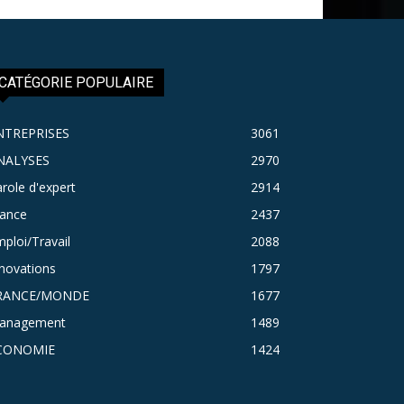
CATÉGORIE POPULAIRE
NTREPRISES
3061
NALYSES
2970
role d'expert
2914
rance
2437
ploi/Travail
2088
novations
1797
RANCE/MONDE
1677
anagement
1489
CONOMIE
1424