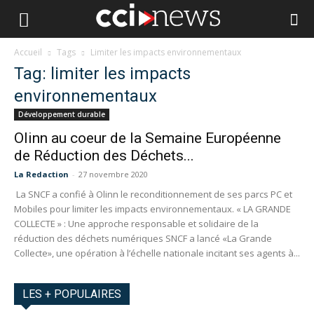
Accueil
Tags
Limiter les impacts environnementaux
Tag: limiter les impacts
environnementaux
Développement durable
Olinn au coeur de la Semaine Européenne
de Réduction des Déchets...
La Redaction
-
27 novembre 2020
La SNCF a confié à Olinn le reconditionnement de ses parcs PC et
Mobiles pour limiter les impacts environnementaux. « LA GRANDE
COLLECTE » : Une approche responsable et solidaire de la
réduction des déchets numériques SNCF a lancé «La Grande
Collecte», une opération à l’échelle nationale incitant ses agents à...
LES + POPULAIRES