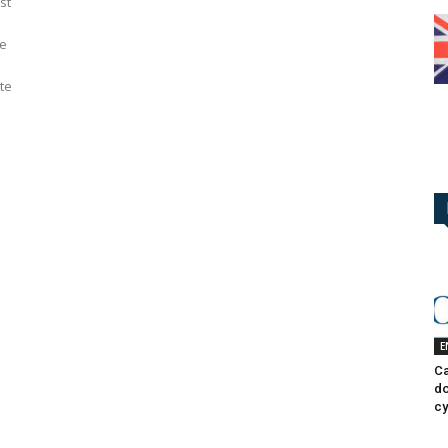
st
de
tte
E
Ca
do
cy