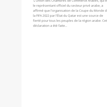
L'Union des Chambres de Commerce Arabes, qui e
le représentant officiel du secteur privé arabe, a
affirmé que l'organisation de la Coupe du Monde 
la FIFA 2022 par l'État du Qatar est une source de
fierté pour tous les peuples de la région arabe. Ce
déclaration a été faite...