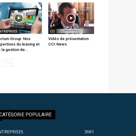
NTREPRISES
CCI
ctum Group: Nos
Vidéo de présentation
pertises du leasing et
CCI-News
 la gestion de...
CATÉGORIE POPULAIRE
NTREPRISES
3061