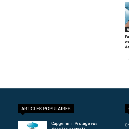
E
Fa
ex
de
ARTICLES POPULAIRES
Capgemini : Protège vos
E