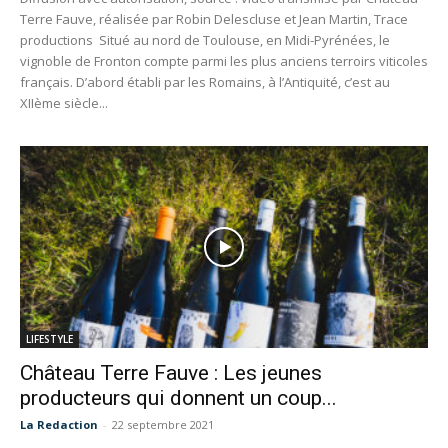
Terre Fauve, réalisée par Robin Delescluse et Jean Martin, Trace
productions Situé au nord de Toulouse, en Midi-Pyrénées, le
vignoble de Fronton compte parmi les plus anciens terroirs viticoles
français.​ D’abord établi par les Romains, à l’Antiquité, c’est au
XIIème siècle...
LIFESTYLE
Château Terre Fauve : Les jeunes
producteurs qui donnent un coup...
La Redaction
-
22 septembre 2021