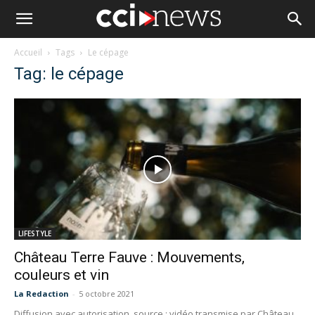
Accueil
Tags
Le cépage
Tag: le cépage
LIFESTYLE
Château Terre Fauve : Mouvements,
couleurs et vin
La Redaction
-
5 octobre 2021
Diffusion avec autorisation, source : vidéo transmise par Château