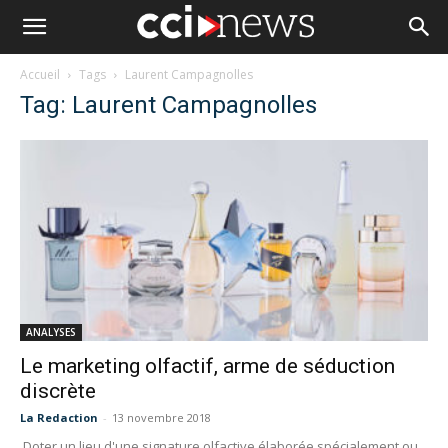
Accueil
Tags
Laurent Campagnolles
Tag: Laurent Campagnolles
ANALYSES
Le marketing olfactif, arme de séduction
discrète
La Redaction
-
13 novembre 2018
Doter un lieu d'une signature olfactive élaborée spécialement ou