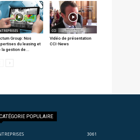
NTREPRISES
CCI
ctum Group: Nos
Vidéo de présentation
pertises du leasing et
CCI-News
 la gestion de...
CATÉGORIE POPULAIRE
NTREPRISES
3061