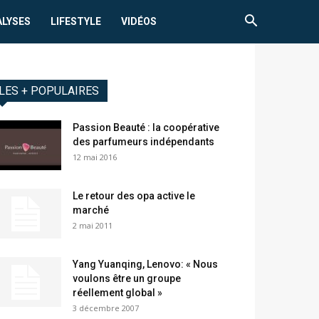
ALYSES
LIFESTYLE
VIDÉOS
LES + POPULAIRES
Passion Beauté : la coopérative
des parfumeurs indépendants
12 mai 2016
Le retour des opa active le
marché
2 mai 2011
Yang Yuanqing, Lenovo: « Nous
voulons être un groupe
réellement global »
3 décembre 2007