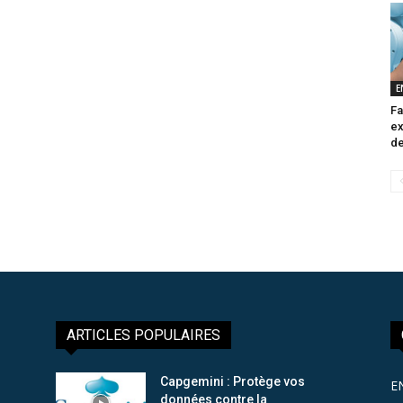
E
Fa
ex
de
ARTICLES POPULAIRES
Capgemini : Protège vos
E
données contre la