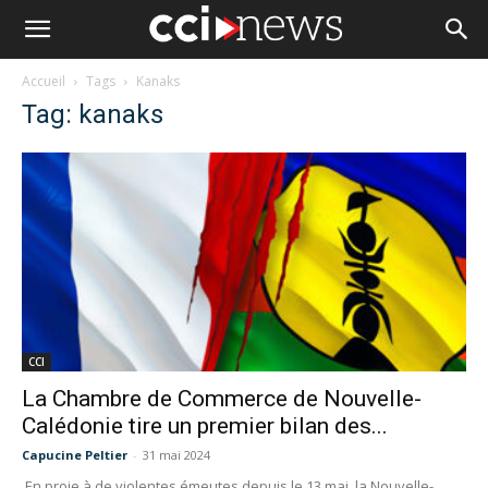
Accueil
Tags
Kanaks
Tag: kanaks
CCI
La Chambre de Commerce de Nouvelle-
Calédonie tire un premier bilan des...
Capucine Peltier
-
31 mai 2024
En proie à de violentes émeutes depuis le 13 mai, la Nouvelle-