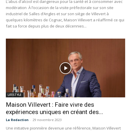
L'abus d'alcool est dangereux pour la santé et à consommer avec
modération À l’occasion de la visite préfectorale sur son site
industriel de Salles d’Angles et sur son siège de Villevert à
quelques kilomètres de Cognac, Maison Villevert a réaffirmé ce qui
fait sa force depuis plus de deux décennies...
LIFESTYLE
Maison Villevert : Faire vivre des
expériences uniques en créant des...
La Redaction
-
29 novembre 2023
Une initiative pionnière devenue une référence, Maison Villevert