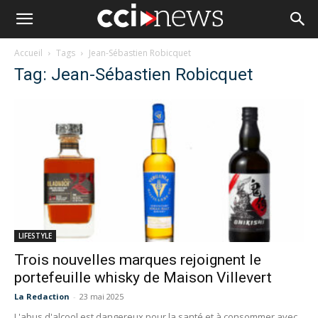
Accueil
Tags
Jean-Sébastien Robicquet
Tag: Jean-Sébastien Robicquet
LIFESTYLE
Trois nouvelles marques rejoignent le
portefeuille whisky de Maison Villevert
La Redaction
-
23 mai 2025
L'abus d'alcool est dangereux pour la santé et à consommer avec