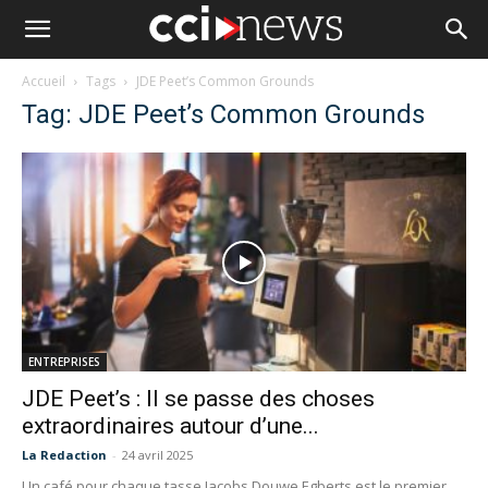
Accueil
Tags
JDE Peet’s Common Grounds
Tag: JDE Peet’s Common Grounds
ENTREPRISES
JDE Peet’s : Il se passe des choses
extraordinaires autour d’une...
La Redaction
-
24 avril 2025
Un café pour chaque tasse Jacobs Douwe Egberts est le premier