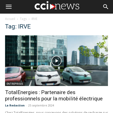
Accueil
Tags
IRVE
Tag: IRVE
ENTREPRISES
TotalEnergies : Partenaire des
professionnels pour la mobilité électrique
La Redaction
-
25 septembre 2024
Chez TotalEnergies, nous concevons des solutions de recharge sur