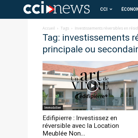
CCI
CCI
ÉCONO
News
Accueil
Tags
Investissements réversibles en rési
Tag: investissements r
principale ou secondai
Immobilier
Edifipierre : Investissez en
réversible avec la Location
Meublée Non...