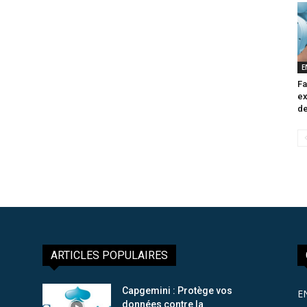
E
Fa
ex
de
ARTICLES POPULAIRES
Capgemini : Protège vos
E
données contre la