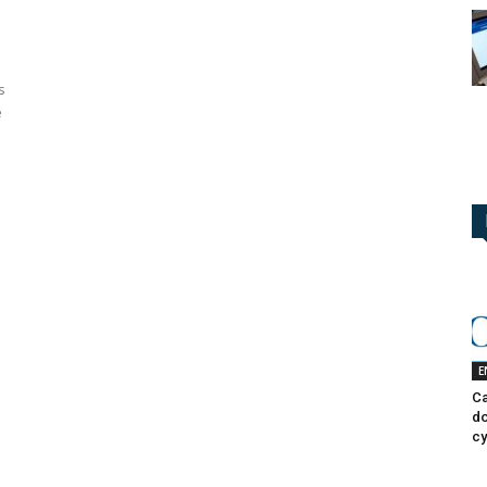
s
e
E
Ca
do
cy