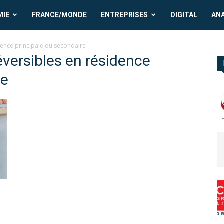
MIE
FRANCE/MONDE
ENTREPRISES
DIGITAL
AN
dence principale ou secondaire
éversibles en résidence
re