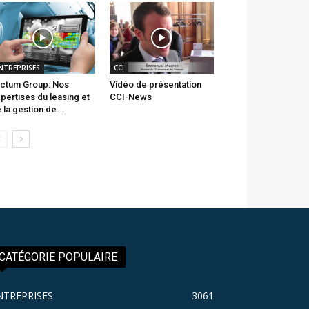
NTREPRISES
CCI
ctum Group: Nos
Vidéo de présentation
pertises du leasing et
CCI-News
 la gestion de...
CATÉGORIE POPULAIRE
NTREPRISES
3061