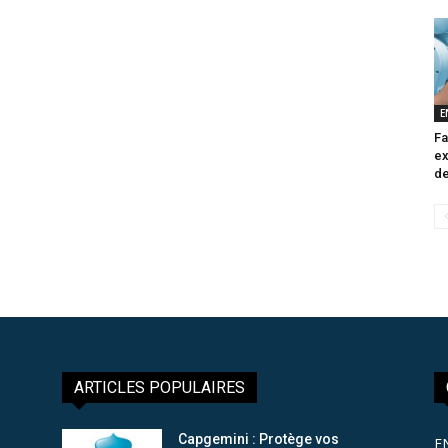
E
Fa
ex
de
ARTICLES POPULAIRES
Capgemini : Protège vos
E