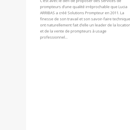
C’est avec le défi de proposer des services de
prompteurs d’une qualité irréprochable que Lucia
ARRIBAS a créé Solutions Prompteur en 2011. La
finesse de son travail et son savoir-faire techniqu
ont naturellement fait d’elle un leader de la locatio
et de la vente de prompteurs à usage
professionnel...