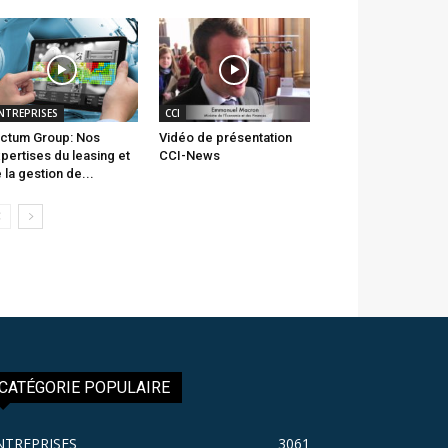
NTREPRISES
CCI
ctum Group: Nos
Vidéo de présentation
pertises du leasing et
CCI-News
 la gestion de...
CATÉGORIE POPULAIRE
NTREPRISES
3061