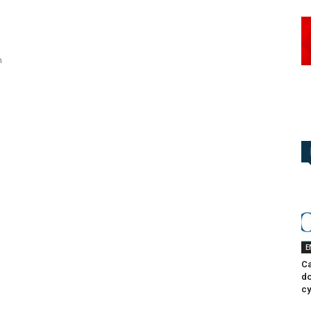
e
n
E
Ca
do
cy