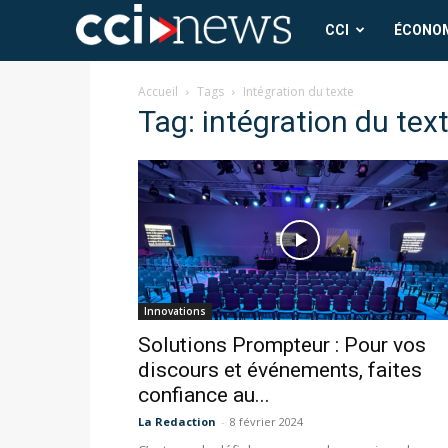
CCI
CCI
ÉCONO
News
Accueil
Tags
Intégration du texte
Tag: intégration du tex
Innovations
Solutions Prompteur : Pour vos
discours et événements, faites
confiance au...
La Redaction
-
8 février 2024