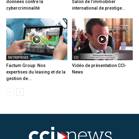
données contre la
Salon de l’immobilier
cybercriminalité
international de prestige...
ENTREPRISES
CCI
Factum Group: Nos
Vidéo de présentation CCI-
expertises du leasing et de la
News
gestion de...