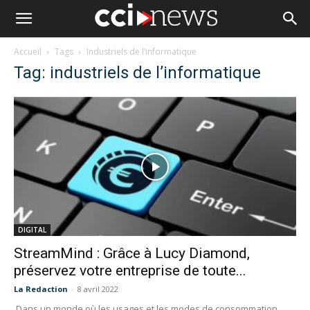
Accueil
Tags
Industriels de l’informatique
Tag: industriels de l’informatique
DIGITAL
StreamMind : Grâce à Lucy Diamond,
préservez votre entreprise de toute...
La Redaction
-
8 avril 2022
Dans un monde où les usages et les modes de consommation