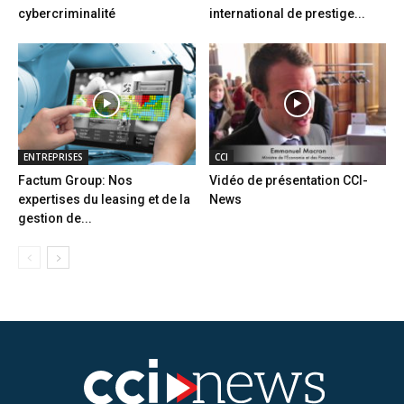
cybercriminalité
international de prestige...
ENTREPRISES
CCI
Factum Group: Nos
Vidéo de présentation CCI-
expertises du leasing et de la
News
gestion de...