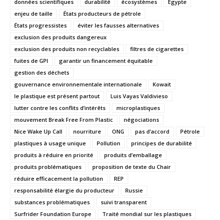
données scientifiques
durabilité
écosystèmes
Egypte
enjeu de taille
États producteurs de pétrole
États progressistes
éviter les fausses alternatives
exclusion des produits dangereux
exclusion des produits non recyclables
filtres de cigarettes
fuites de GPI
garantir un financement équitable
gestion des déchets
gouvernance environnementale internationale
Kowait
le plastique est présent partout
Luis Vayas Valdivieso
lutter contre les conflits d’intérêts
microplastiques
mouvement Break Free From Plastic
négociations
Nice Wake Up Call
nourriture
ONG
pas d’accord
Pétrole
plastiques à usage unique
Pollution
principes de durabilité
produits à réduire en priorité
produits d’emballage
produits problématiques
proposition de texte du Chair
réduire efficacement la pollution
REP
responsabilité élargie du producteur
Russie
substances problématiques
suivi transparent
Surfrider Foundation Europe
Traité mondial sur les plastiques