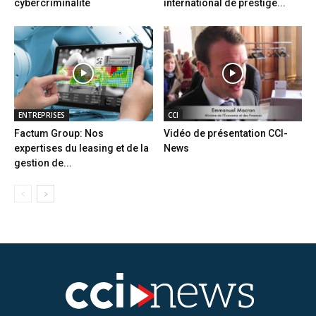
cybercriminalité
international de prestige...
ENTREPRISES
CCI
Factum Group: Nos
Vidéo de présentation CCI-
expertises du leasing et de la
News
gestion de...